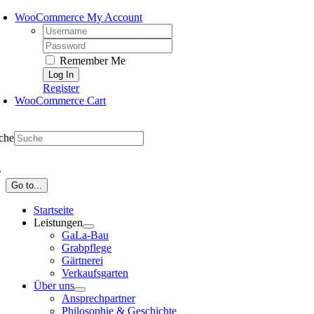
Skip
WooCommerce My Account
to
Username:
content
Password:
Remember Me
Register
WooCommerce Cart
che
Go to...
Startseite
Leistungen
GaLa-Bau
Grabpflege
Gärtnerei
Verkaufsgarten
Über uns
Ansprechpartner
Philosophie & Geschichte