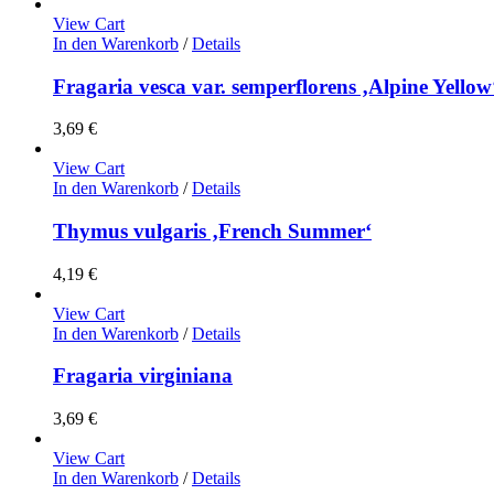
View Cart
In den Warenkorb
/
Details
Fragaria vesca var. semperflorens ‚Alpine Yellow
3,69
€
View Cart
In den Warenkorb
/
Details
Thymus vulgaris ‚French Summer‘
4,19
€
View Cart
In den Warenkorb
/
Details
Fragaria virginiana
3,69
€
View Cart
In den Warenkorb
/
Details