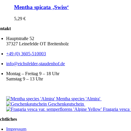
Mentha spicata ‚Swiss‘
5,29
€
ntakt
Hauptstraße 52
37327 Leinefelde OT Breitenholz
+49 (0) 3605-510003
info@eichsfelder-staudenhof.de
Montag – Freitag 9 – 18 Uhr
Samstag 9 – 13 Uhr
stseller
Mentha species 'Almira'
5,29
€
Geschenkgutschein
20,00
€
–
100,00
€
Fragaria vesca 
chtliches
Impressum