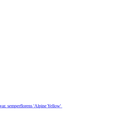
var. semperflorens 'Alpine Yellow'
3,69
€