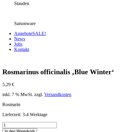
Stauden
Saisonware
Angebote
SALE!
News
Jobs
Kontakt
Rosmarinus officinalis ‚Blue Winter‘
5,29
€
inkl. 7 % MwSt.
zzgl.
Versandkosten
Rosmarin
Lieferzeit:
3-4 Werktage
Rosmarinus
officinalis
In den Warenkorb